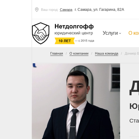
г. Самара, ул. Гагарина, 82А
Ваш город:
Самара
Услуги
О к
Главная
О компании
Наша команда
Дониер 
Д
Ю
Ста