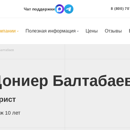
Чат поддержки
8 (800) 70
омпании
Полезная информация
Цены
Отзывы
Балтабаев
ониер Балтабае
рист
ж 10 лет