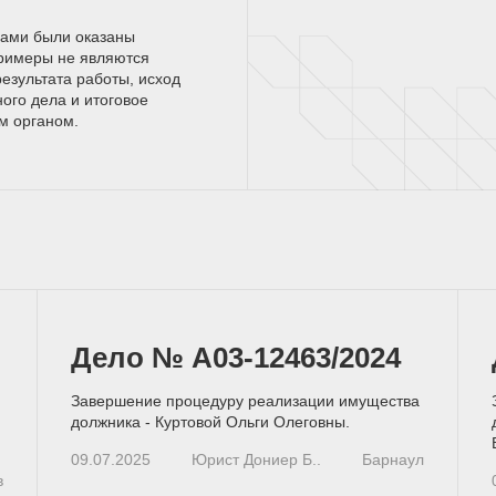
нами были оказаны
римеры не являются
езультата работы, исход
ного дела и итоговое
ым
органом.
Дело № А03-12463/2024
Завершение процедуру реализации имущества
должника - Куртовой Ольги Олеговны.
09.07.2025
Юрист Дониер Б..
Барнаул
в