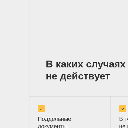
В каких случаях
не действует
Поддельные
В т
документы,
не