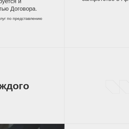
уется и
тью Договора.
слуг по представлению
аждого