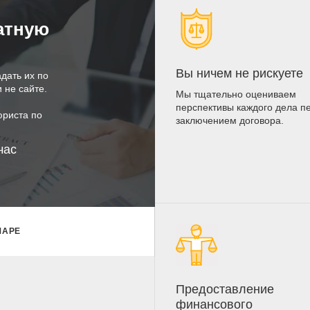
атную
Вы ничем не рискуете
адать их по
 не сайте.
Мы тщательно оцениваем
перспективы каждого дела п
юриста по
заключением договора.
час
МАРЕ
Предоставление
финансового