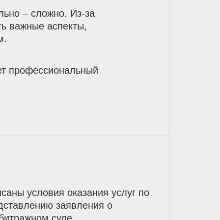
ьно – сложно. Из-за
ть важные аспекты,
м.
ет профессиональный
саны условия оказания услуг по
едставлению заявления о
битражном суде.