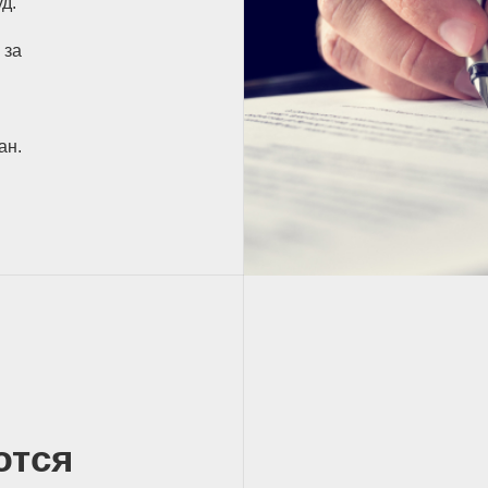
д.
 за
ан.
ются