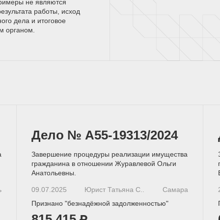
римеры не являются
езультата работы, исход
ного дела и итоговое
ым
органом.
Дело № А55-19313/2024
а
Завершение процедуры реализации имущества
гражданина в отношении Журавлевой Ольги
Анатольевны.
ь
09.07.2025
Юрист Татьяна С..
Самара
Признано "безнадёжной задолженностью"
815 415